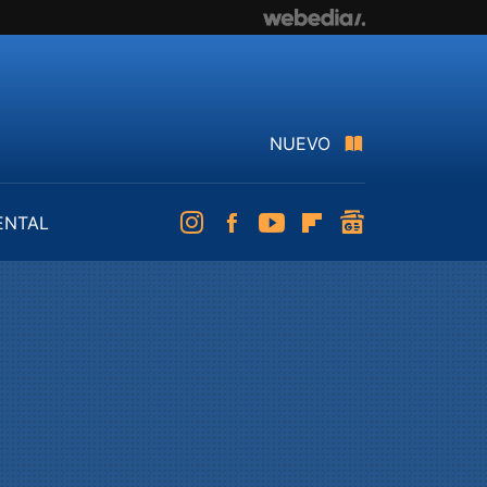
NUEVO
ENTAL
Instagram
Facebook
Youtube
Flipboard
googlenews