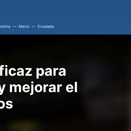
oteína
Menú
Ensalada
ficaz para
 mejorar el
os