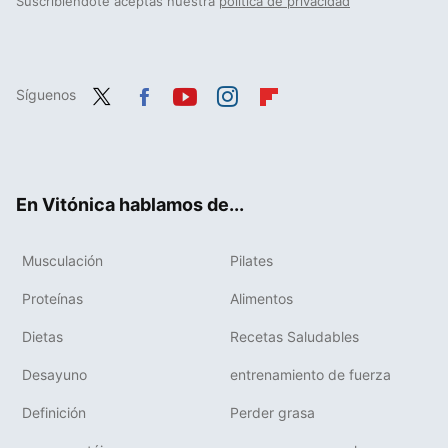
Suscribiéndote aceptas nuestra
política de privacidad
Síguenos
Twit
Fac
You
Inst
Flip
ter
ebo
tub
agr
boa
ok
e
am
rd
En Vitónica hablamos de...
Musculación
Pilates
Proteínas
Alimentos
Dietas
Recetas Saludables
Desayuno
entrenamiento de fuerza
Definición
Perder grasa