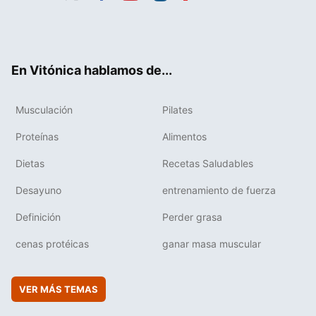
Twit
Fac
You
Inst
Flip
ter
ebo
tub
agr
boa
ok
e
am
rd
En Vitónica hablamos de...
Musculación
Pilates
Proteínas
Alimentos
Dietas
Recetas Saludables
Desayuno
entrenamiento de fuerza
Definición
Perder grasa
cenas protéicas
ganar masa muscular
VER MÁS TEMAS