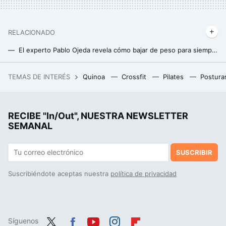
RELACIONADO
El experto Pablo Ojeda revela cómo bajar de peso para siempre: sin acudir a dietas milagro ni pasar hambre
Cómo conseguir un déficit diario de calorías sin pasar hambre para lograr perder grasa
TEMAS DE INTERÉS
Quinoa
Crossfit
Pilates
Postura
La pequeña población de California que se convirtió en la capital mundial del aguacate
Ángela Quintas, experta en nutrición y microbiota: "siempre es mejor consumir hidratos y proteínas juntos para evitar un pico de insulina"
RECIBE "In/Out", NUESTRA NEWSLETTER
La cena más fácil y ligera que puedes preparar con calabaza y sólo tres ingredientes más
SEMANAL
SUSCRIBIR
Suscribiéndote aceptas nuestra
política de privacidad
Síguenos