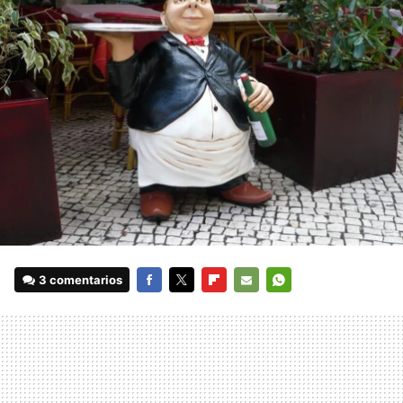
3 comentarios
FACEBOOK
TWITTER
FLIPBOARD
E-
WHATSAPP
MAIL