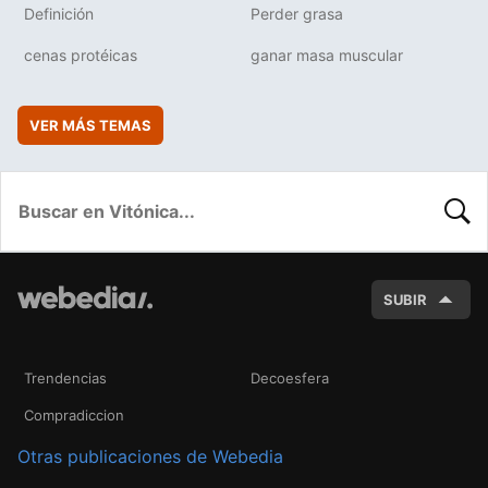
Definición
Perder grasa
cenas protéicas
ganar masa muscular
VER MÁS TEMAS
BUSC
SUBIR
Trendencias
Decoesfera
Compradiccion
Otras publicaciones de Webedia