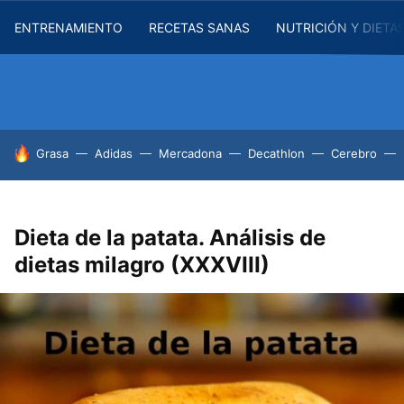
ENTRENAMIENTO
RECETAS SANAS
NUTRICIÓN Y DIETA
HOY SE HABLA DE
Grasa
Adidas
Mercadona
Decathlon
Cerebro
Dieta de la patata. Análisis de
dietas milagro (XXXVIII)