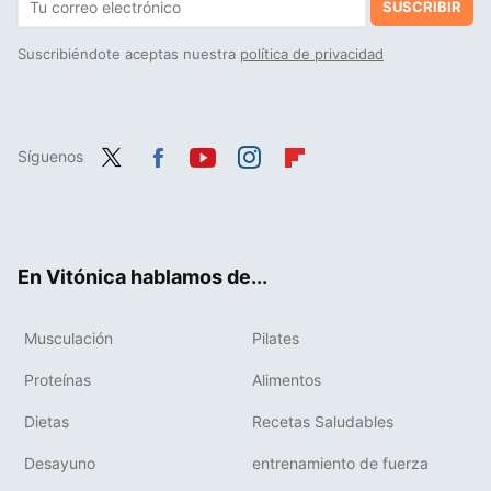
SUSCRIBIR
Suscribiéndote aceptas nuestra
política de privacidad
Síguenos
Twit
Fac
You
Inst
Flip
ter
ebo
tub
agr
boa
ok
e
am
rd
En Vitónica hablamos de...
Musculación
Pilates
Proteínas
Alimentos
Dietas
Recetas Saludables
Desayuno
entrenamiento de fuerza