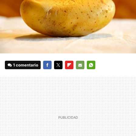
1 comentario
FACEBOOK
TWITTER
FLIPBOARD
E-
WHATSAPP
MAIL