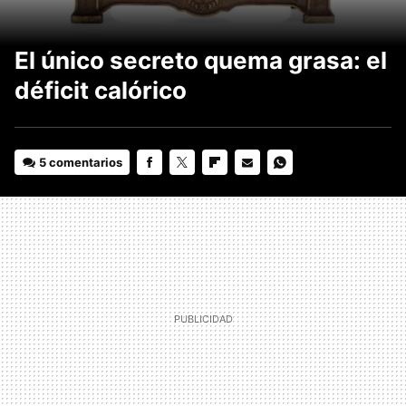
El único secreto quema grasa: el
déficit calórico
5 comentarios
FACEBOOK
TWITTER
FLIPBOARD
E-
WHATSAPP
MAIL