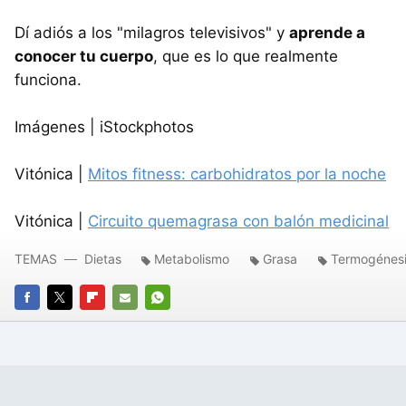
Dí adiós a los "milagros televisivos" y
aprende a
conocer tu cuerpo
, que es lo que realmente
funciona.
Imágenes | iStockphotos
Vitónica |
Mitos fitness: carbohidratos por la noche
Vitónica |
Circuito quemagrasa con balón medicinal
TEMAS
Dietas
Metabolismo
Grasa
Termogénes
FACEBOOK
TWITTER
FLIPBOARD
E-
WHATSAPP
MAIL