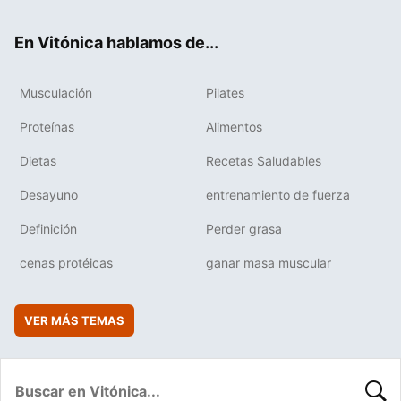
ter
ebo
tub
agr
boa
ok
e
am
rd
En Vitónica hablamos de...
Musculación
Pilates
Proteínas
Alimentos
Dietas
Recetas Saludables
Desayuno
entrenamiento de fuerza
Definición
Perder grasa
cenas protéicas
ganar masa muscular
VER MÁS TEMAS