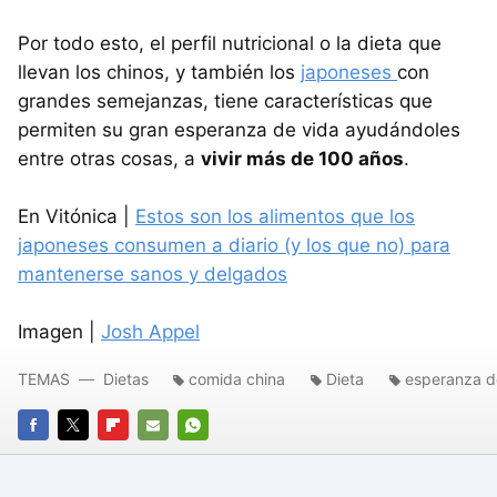
Por todo esto, el perfil nutricional o la dieta que
llevan los chinos, y también los
japoneses
con
grandes semejanzas, tiene características que
permiten su gran esperanza de vida ayudándoles
entre otras cosas, a
vivir más de 100 años
.
En Vitónica |
Estos son los alimentos que los
japoneses consumen a diario (y los que no) para
mantenerse sanos y delgados
Imagen |
Josh Appel
TEMAS
Dietas
comida china
Dieta
esperanza d
FACEBOOK
TWITTER
FLIPBOARD
E-
WHATSAPP
MAIL