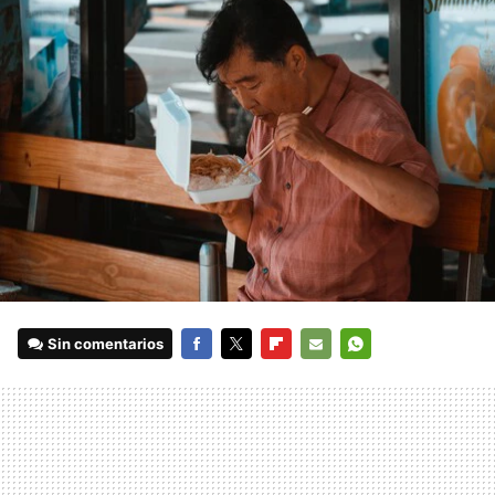
Sin comentarios
FACEBOOK
TWITTER
FLIPBOARD
E-
WHATSAPP
MAIL