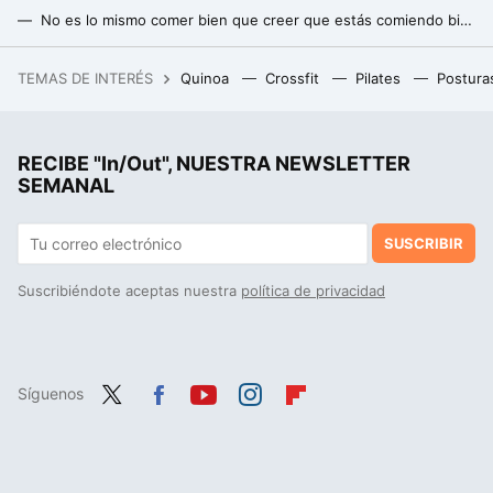
No es lo mismo comer bien que creer que estás comiendo bien: estos son los tres errores que solemos cometer al empezar la dieta en septiembre
Las ventajas de reducir al máximo el consumo de azúcar sin obsesionarnos: siete personas nos cuentan su experiencia
TEMAS DE INTERÉS
Quinoa
Crossfit
Pilates
Postura
Los millonarios ya no usan la misma ropa todos los días, se han pasado a la macho aesthetic. Y tiene su razón de ser
RECIBE "In/Out", NUESTRA NEWSLETTER
SEMANAL
SUSCRIBIR
Suscribiéndote aceptas nuestra
política de privacidad
Síguenos
Twit
Fac
You
Inst
Flip
ter
ebo
tub
agr
boa