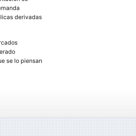
 demanda
licas derivadas
rcados
derado
ue se lo piensan