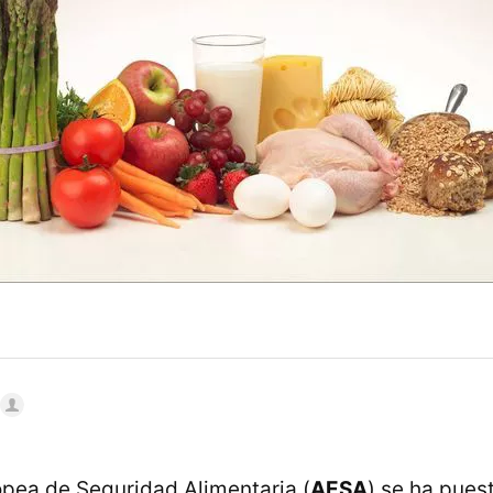
pea de Seguridad Alimentaria (
AESA
) se ha pues