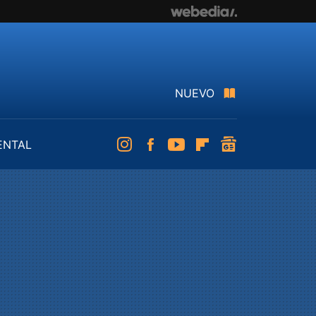
NUEVO
ENTAL
Instagram
Facebook
Youtube
Flipboard
googlenews