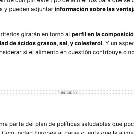
n de cumplir este tipo de alimentos para que se 
s y pueden adjuntar
información sobre las venta
riterios girarán en torno al
perfil en la composici
idad de ácidos grasos, sal, y colesterol
. Y un aspe
siderar si el alimento en cuestión contribuye o no
ma parte del plan de políticas saludables que po
a Comunidad Europea al darse cuenta que la alime