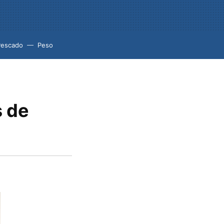
Pescado
Peso
s de