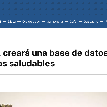
l
Dieta
Ola de calor
Salmonella
Café
Gazpacho
 creará una base de dato
os saludables