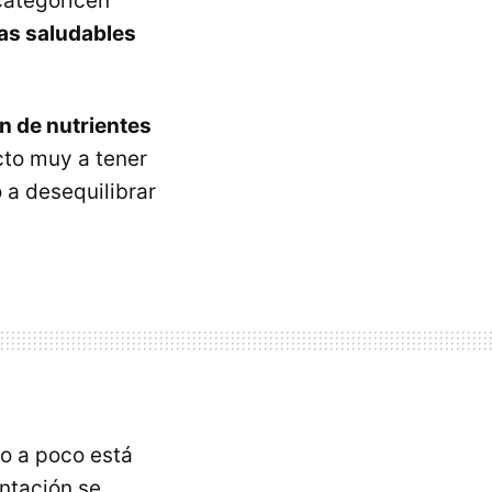
categoricen
jas saludables
ón de nutrientes
cto muy a tener
 a desequilibrar
co a poco está
ntación se