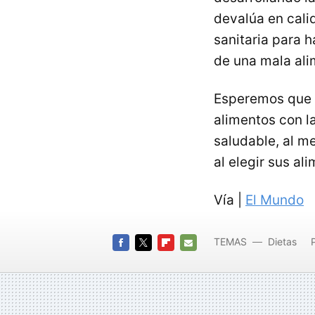
devalúa en cali
sanitaria para 
de una mala ali
Esperemos que 
alimentos con l
saludable, al m
al elegir sus al
Vía |
El Mundo
TEMAS
Dietas
FACEBOOK
TWITTER
FLIPBOARD
E-
MAIL