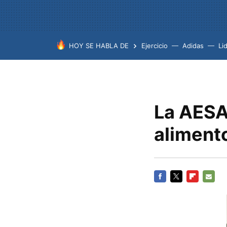
HOY SE HABLA DE
Ejercicio
Adidas
Lid
La AESA
aliment
FACEBOOK
TWITTER
FLIPBOARD
E-
MAIL