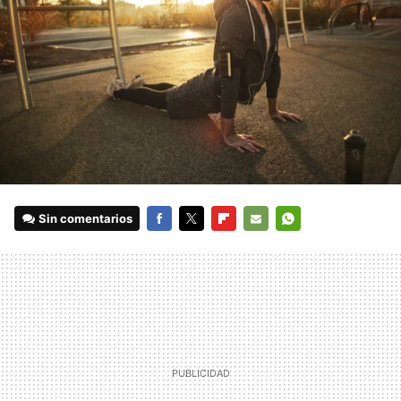
Sin comentarios
FACEBOOK
TWITTER
FLIPBOARD
E-
WHATSAPP
MAIL