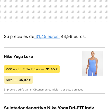
Su precio es de
31,45 euros
44,99 euros
.
Nike Yoga Luxe
PVP en El Corte Inglés —
31,45
€
Nike —
35,97
€
El precio podría variar. Obtenemos comisión por estos enlaces
Sujetador deportivo Nike Yoga Dri-FIT Indy