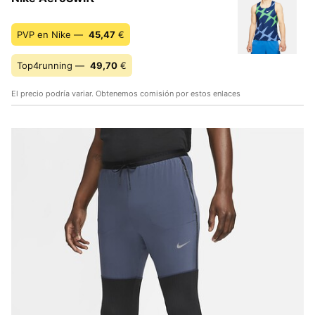
PVP en Nike —
45,47
€
Top4running —
49,70
€
El precio podría variar. Obtenemos comisión por estos enlaces