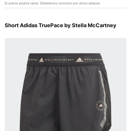
El precio podría variar. Obtenemos comisión por estos enlaces
Short Adidas TruePace by Stella McCartney