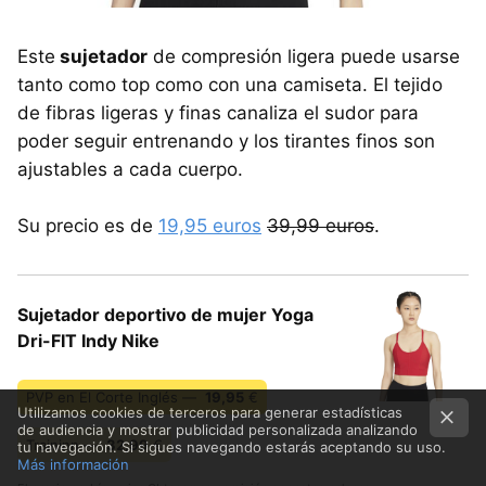
Este
sujetador
de compresión ligera puede usarse
tanto como top como con una camiseta. El tejido
de fibras ligeras y finas canaliza el sudor para
poder seguir entrenando y los tirantes finos son
ajustables a cada cuerpo.
Su precio es de
19,95 euros
39,99 euros
.
Sujetador deportivo de mujer Yoga
Dri-FIT Indy Nike
PVP en El Corte Inglés —
19,95
€
Utilizamos cookies de terceros para generar estadísticas
de audiencia y mostrar publicidad personalizada analizando
Traininn —
32,99
€
tu navegación. Si sigues navegando estarás aceptando su uso.
Más información