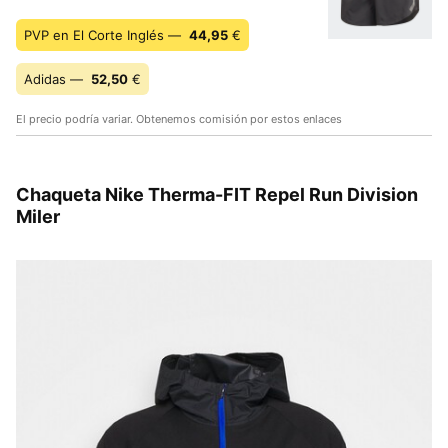
PVP en El Corte Inglés —
44,95
€
Adidas —
52,50
€
El precio podría variar. Obtenemos comisión por estos enlaces
Chaqueta Nike Therma-FIT Repel Run Division
Miler