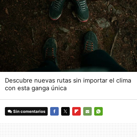
Descubre nuevas rutas sin importar el clima
con esta ganga única
Sin comentarios
FACEBOOK
TWITTER
FLIPBOARD
E-
WHATSAPP
MAIL