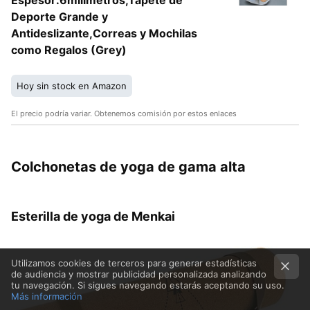
Espesor:6milímetros,Tapete de
Deporte Grande y
Antideslizante,Correas y Mochilas
como Regalos (Grey)
Hoy sin stock en Amazon
El precio podría variar. Obtenemos comisión por estos enlaces
Colchonetas de yoga de gama alta
Esterilla de yoga de Menkai
Utilizamos cookies de terceros para generar estadísticas
de audiencia y mostrar publicidad personalizada analizando
tu navegación. Si sigues navegando estarás aceptando su uso.
Más información