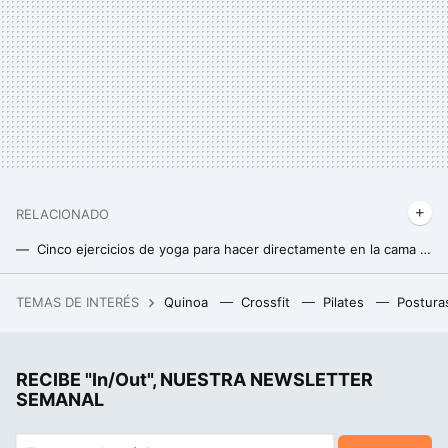
RELACIONADO
Cinco ejercicios de yoga para hacer directamente en la cama al despertarte y arrancar el día con energía
Esta es la mejor forma de caminar si quieres cuidar tu postura corporal
TEMAS DE INTERÉS
Quinoa
Crossfit
Pilates
Postura
Si la pregunta es cuánto dinero existe en el mundo por persona, este revelador gráfico tiene la respuesta
RECIBE "In/Out", NUESTRA NEWSLETTER
SEMANAL