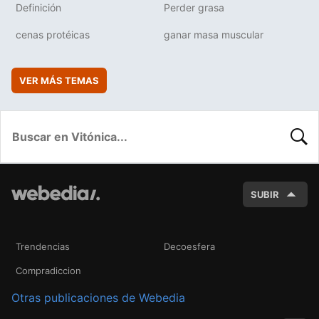
Definición
Perder grasa
cenas protéicas
ganar masa muscular
VER MÁS TEMAS
BUSC
SUBIR
Trendencias
Decoesfera
Compradiccion
Otras publicaciones de Webedia