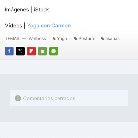
Imágenes | iStock.
Vídeos |
Yoga con Carmen
TEMAS
Wellness
Yoga
Postura
asanas
FACEBOOK
TWITTER
FLIPBOARD
E-
WHATSAPP
MAIL
Comentarios cerrados