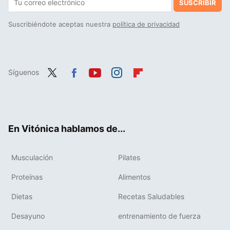
SUSCRIBIR
Suscribiéndote aceptas nuestra
política de privacidad
Síguenos
Twit
Fac
You
Inst
Flip
ter
ebo
tub
agr
boa
ok
e
am
rd
En Vitónica hablamos de...
Musculación
Pilates
Proteínas
Alimentos
Dietas
Recetas Saludables
Desayuno
entrenamiento de fuerza