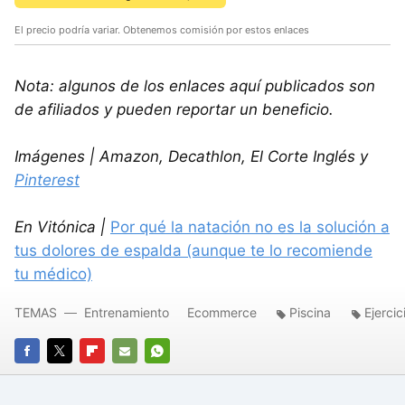
El precio podría variar. Obtenemos comisión por estos enlaces
Nota: algunos de los enlaces aquí publicados son
de afiliados y pueden reportar un beneficio.
Imágenes | Amazon, Decathlon, El Corte Inglés y
Pinterest
En Vitónica |
Por qué la natación no es la solución a
tus dolores de espalda (aunque te lo recomiende
tu médico)
TEMAS
Entrenamiento
Ecommerce
Piscina
Ejercic
FACEBOOK
TWITTER
FLIPBOARD
E-
WHATSAPP
MAIL