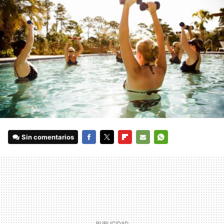
Sin comentarios
FACEBOOK
TWITTER
FLIPBOARD
E-
WHATSAPP
MAIL