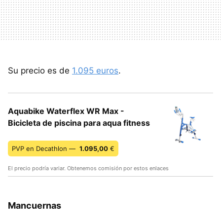
Su precio es de
1.095 euros
.
Aquabike Waterflex WR Max -
Bicicleta de piscina para aqua fitness
PVP en Decathlon —
1.095,00
€
El precio podría variar. Obtenemos comisión por estos enlaces
Mancuernas