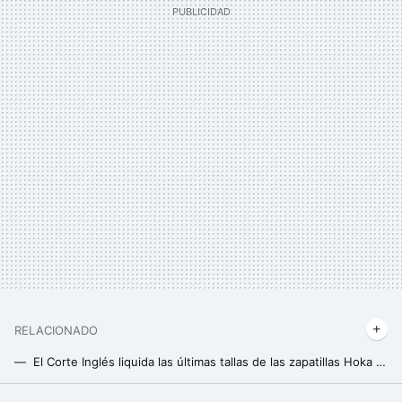
RELACIONADO
El Corte Inglés liquida las últimas tallas de las zapatillas Hoka ideales para runners a casi mitad de precio
La mejor compra del verano es esta tabla de paddle surf a casi mitad de precio que apenas ocupa espacio en casa