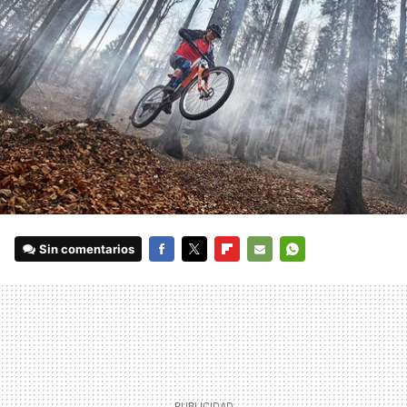
Sin comentarios
FACEBOOK
TWITTER
FLIPBOARD
E-
WHATSAPP
MAIL