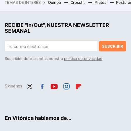
TEMAS DE INTERÉS
Quinoa
Crossfit
Pilates
Postura
AEMET lo dice sin rodeos: en el Mediterráneo ya no tiene sentido hablar de "noche tropical" porque casi todas lo son
RECIBE "In/Out", NUESTRA NEWSLETTER
SEMANAL
SUSCRIBIR
Suscribiéndote aceptas nuestra
política de privacidad
Síguenos
Twit
Fac
You
Inst
Flip
ter
ebo
tub
agr
boa
ok
e
am
rd
En Vitónica hablamos de...