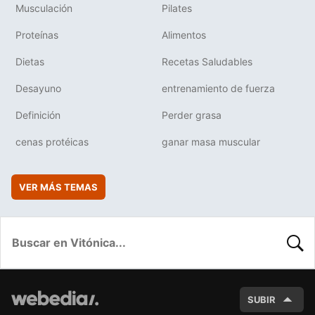
Musculación
Pilates
Proteínas
Alimentos
Dietas
Recetas Saludables
Desayuno
entrenamiento de fuerza
Definición
Perder grasa
cenas protéicas
ganar masa muscular
VER MÁS TEMAS
BUSC
SUBIR