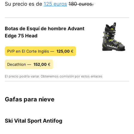
Su precio es de
125 euros
180 euros.
Botas de Esquí de hombre Advant
Edge 75 Head
PVP en El Corte Inglés —
125,00
€
Decathlon —
152,00
€
El precio podría variar. Obtenemos comisión por estos enlaces
Gafas para nieve
Ski Vital Sport Antifog