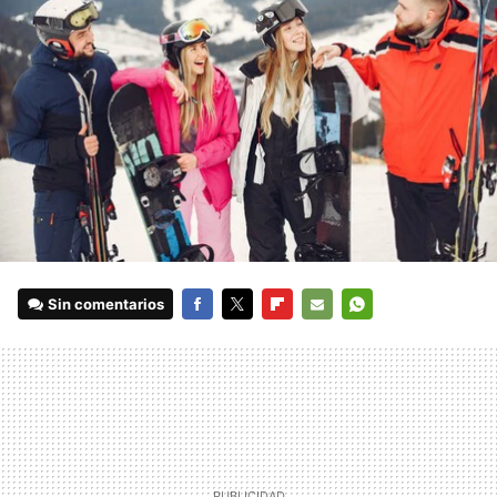
Sin comentarios
FACEBOOK
TWITTER
FLIPBOARD
E-
WHATSAPP
MAIL