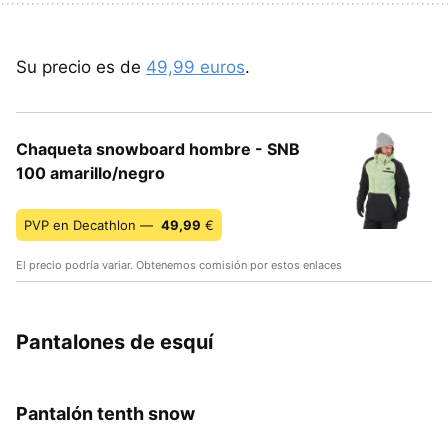
Su precio es de
49,99 euros
.
Chaqueta snowboard hombre - SNB
100 amarillo/negro
PVP en Decathlon —
49,99
€
El precio podría variar. Obtenemos comisión por estos enlaces
Pantalones de esquí
Pantalón tenth snow