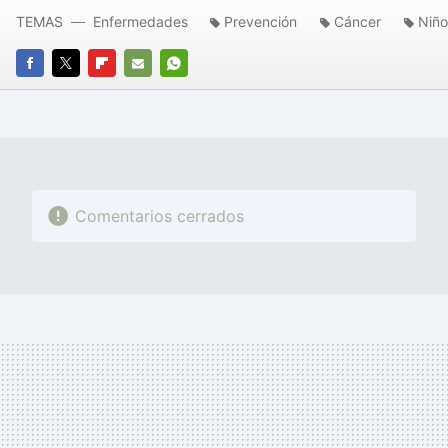
TEMAS
Enfermedades
Prevención
Cáncer
Niño
FACEBOOK
TWITTER
FLIPBOARD
E-
WHATSAPP
MAIL
Comentarios cerrados