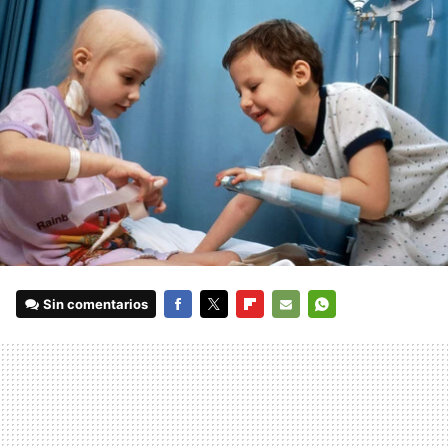
Sin comentarios
FACEBOOK
TWITTER
FLIPBOARD
E-
WHATSAPP
MAIL