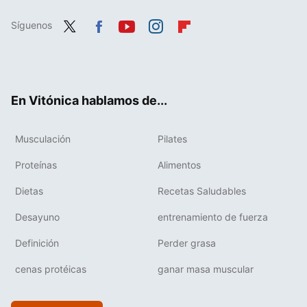
Síguenos
Twit
Fac
You
Inst
Flip
ter
ebo
tub
agr
boa
ok
e
am
rd
En Vitónica hablamos de...
Musculación
Pilates
Proteínas
Alimentos
Dietas
Recetas Saludables
Desayuno
entrenamiento de fuerza
Definición
Perder grasa
cenas protéicas
ganar masa muscular