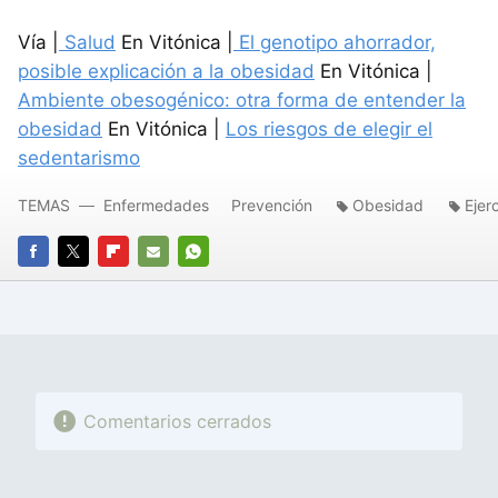
Vía |
Salud
En Vitónica |
El genotipo ahorrador,
posible explicación a la obesidad
En Vitónica |
Ambiente obesogénico: otra forma de entender la
obesidad
En Vitónica |
Los riesgos de elegir el
sedentarismo
TEMAS
Enfermedades
Prevención
Obesidad
Ejerc
FACEBOOK
TWITTER
FLIPBOARD
E-
WHATSAPP
MAIL
Comentarios cerrados