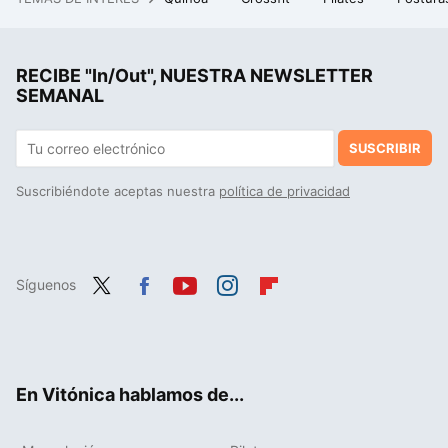
La cena fácil en freidora de aire que me hago cuando no quiero cocinar: tortitas de patata extracrujientes con huevo
RECIBE "In/Out", NUESTRA NEWSLETTER
SEMANAL
SUSCRIBIR
Suscribiéndote aceptas nuestra
política de privacidad
Síguenos
Twit
Fac
You
Inst
Flip
ter
ebo
tub
agr
boa
ok
e
am
rd
En Vitónica hablamos de...