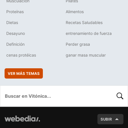
Musculación
Pilates
Proteínas
Alimentos
Dietas
Recetas Saludables
Desayuno
entrenamiento de fuerza
Definición
Perder grasa
cenas protéicas
ganar masa muscular
VER MÁS TEMAS
BUSC
SUBIR