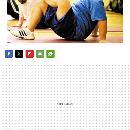
FACEBOOK
TWITTER
FLIPBOARD
E-
WHATSAPP
MAIL