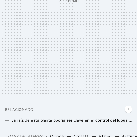
RELACIONADO
La raíz de esta planta podría ser clave en el control del lupus o la diabetes, según un estudio
ARFID: el trastorno alimentario desconocido que limita al máximo la dieta diaria
TEMAS DE INTERÉS
Quinoa
Crossfit
Pilates
Postura