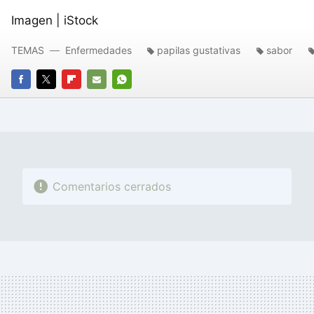
Imagen | iStock
TEMAS
Enfermedades
papilas gustativas
sabor
FACEBOOK
TWITTER
FLIPBOARD
E-
WHATSAPP
MAIL
Comentarios cerrados