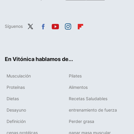
Síguenos
Twit
Fac
You
Inst
Flip
ter
ebo
tub
agr
boa
ok
e
am
rd
En Vitónica hablamos de...
Musculación
Pilates
Proteínas
Alimentos
Dietas
Recetas Saludables
Desayuno
entrenamiento de fuerza
Definición
Perder grasa
cenas protéicas
ganar masa muscular