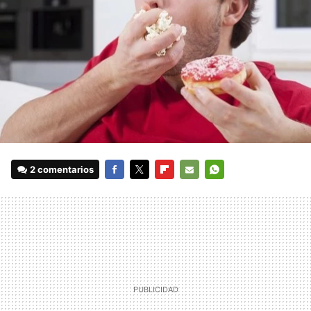
2 comentarios
FACEBOOK
TWITTER
FLIPBOARD
E-
WHATSAPP
MAIL