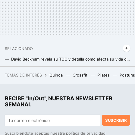
RELACIONADO
David Beckham revela su TOC y detalla como afecta su vida diaria
Síndrome de Tourette: en qué consiste la enfermedad que padece el cantante Lewis Capaldi
TEMAS DE INTERÉS
Quinoa
Crossfit
Pilates
Postura
Acabó harto de freír huevos en el Landa. Ahora tiene en Burgos el único estrella Michelin ubicado en pleno Camino de Santiago
RECIBE "In/Out", NUESTRA NEWSLETTER
SEMANAL
SUSCRIBIR
Suscribiéndote aceptas nuestra
política de privacidad