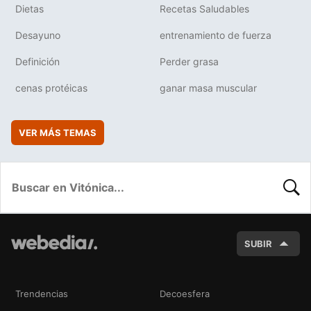
Dietas
Recetas Saludables
Desayuno
entrenamiento de fuerza
Definición
Perder grasa
cenas protéicas
ganar masa muscular
VER MÁS TEMAS
BUSC
SUBIR
Trendencias
Decoesfera