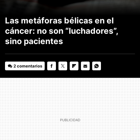
Las metáforas bélicas en el
cáncer: no son “luchadores”,
sino pacientes
2 comentarios
FACEBOOK
TWITTER
FLIPBOARD
E-
WHATSAPP
MAIL