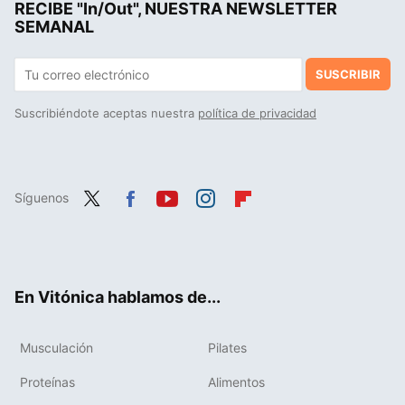
RECIBE "In/Out", NUESTRA NEWSLETTER
La costura es el nuevo "mindfulness": un estudio ha encontrado el sorprendente beneficio para tu cerebro de pasar tiempo cosiendo
SEMANAL
SUSCRIBIR
Suscribiéndote aceptas nuestra
política de privacidad
Síguenos
Twit
Fac
You
Inst
Flip
ter
ebo
tub
agr
boa
ok
e
am
rd
En Vitónica hablamos de...
Musculación
Pilates
Proteínas
Alimentos