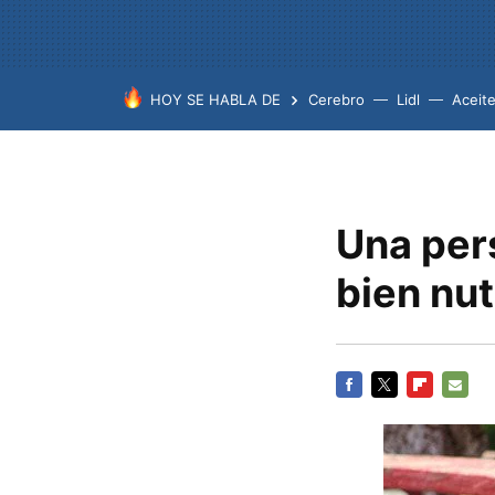
HOY SE HABLA DE
Cerebro
Lidl
Aceit
Una per
bien nut
FACEBOOK
TWITTER
FLIPBOARD
E-
MAIL