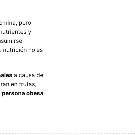
domina, pero
nutrientes y
onsumirse
u nutrición no es
nales
a causa de
ran en frutas,
a persona obesa