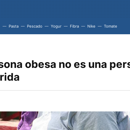
e
Pasta
Pescado
Yogur
Fibra
Nike
Tomate
sona obesa no es una per
rida