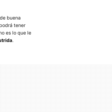
 de buena
 podrá tener
o es lo que le
utrida
.