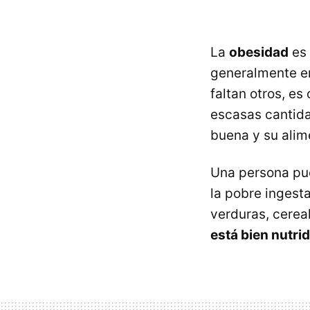
La
obesidad
es 
generalmente en
faltan otros, es
escasas cantidad
buena y su ali
Una persona pue
la pobre ingest
verduras, cereal
está bien nutri