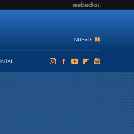
NUEVO
ENTAL
Instagram
Facebook
Youtube
Flipboard
googlenews