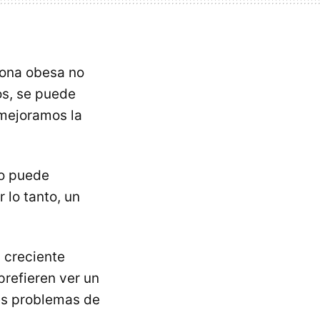
sona obesa no
os, se puede
 mejoramos la
do puede
 lo tanto, un
 creciente
prefieren ver un
ves problemas de