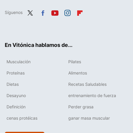
Síguenos
Twit
Fac
You
Inst
Flip
ter
ebo
tub
agr
boa
ok
e
am
rd
En Vitónica hablamos de...
Musculación
Pilates
Proteínas
Alimentos
Dietas
Recetas Saludables
Desayuno
entrenamiento de fuerza
Definición
Perder grasa
cenas protéicas
ganar masa muscular