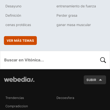
Desayuno
entrenamiento de fuerza
Definición
Perder grasa
cenas protéicas
ganar masa muscular
VER MÁS TEMAS
BUSC
SUBIR
Trendencias
Decoesfera
Compradiccion