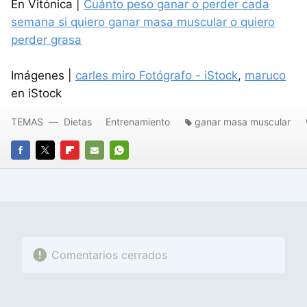
En Vitónica |
Cuánto peso ganar o perder cada
semana si quiero ganar masa muscular o quiero
perder grasa
Imágenes |
carles miro Fotógrafo - iStock
,
maruco
en iStock
TEMAS
Dietas
Entrenamiento
ganar masa muscular
FACEBOOK
TWITTER
FLIPBOARD
E-
WHATSAPP
MAIL
Comentarios cerrados