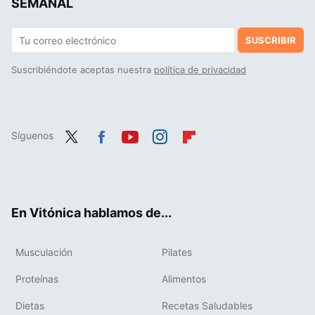
SEMANAL
SUSCRIBIR
Suscribiéndote aceptas nuestra
política de privacidad
Síguenos
Twit
Fac
You
Inst
Flip
ter
ebo
tub
agr
boa
ok
e
am
rd
En Vitónica hablamos de...
Musculación
Pilates
Proteínas
Alimentos
Dietas
Recetas Saludables