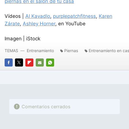
piernas en el salón de tu casa
Vídeos |
Al Kavadlo
,
purplepatchfitness
,
Karen
Zárate
,
Ashley Horner
, en YouTube
Imagen | iStock
TEMAS
Entrenamiento
Piernas
Entrenamiento en ca
FACEBOOK
TWITTER
FLIPBOARD
E-
WHATSAPP
MAIL
Comentarios cerrados