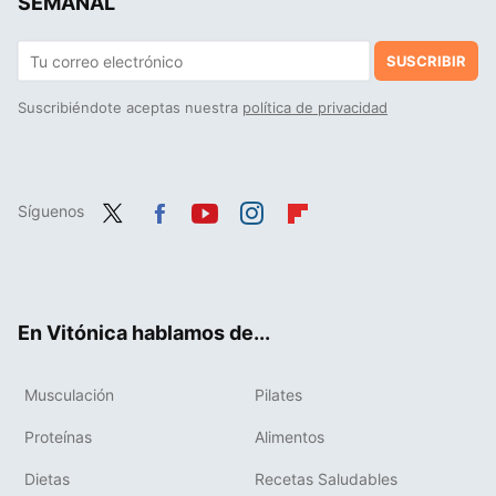
SEMANAL
SUSCRIBIR
Suscribiéndote aceptas nuestra
política de privacidad
Síguenos
Twit
Fac
You
Inst
Flip
ter
ebo
tub
agr
boa
ok
e
am
rd
En Vitónica hablamos de...
Musculación
Pilates
Proteínas
Alimentos
Dietas
Recetas Saludables