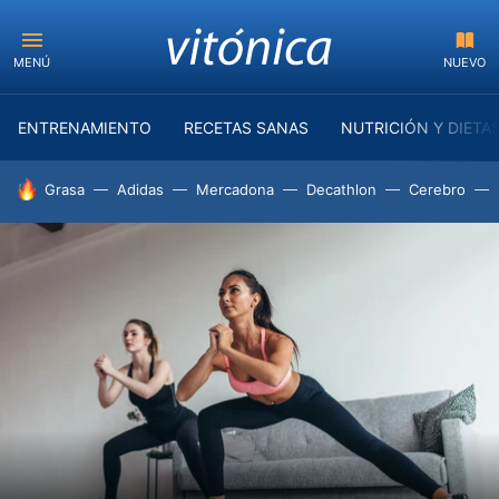
MENÚ
NUEVO
ENTRENAMIENTO
RECETAS SANAS
NUTRICIÓN Y DIETA
HOY SE HABLA DE
Grasa
Adidas
Mercadona
Decathlon
Cerebro