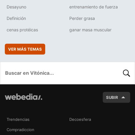
Desayuno
entrenamiento de fuerza
Definición
Perder grasa
cenas protéicas
ganar masa muscular
VER MÁS TEMAS
BUSC
SUBIR
Trendencias
Decoesfera
Compradiccion