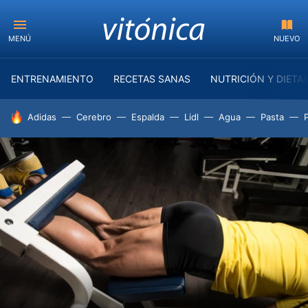
MENÚ
NUEVO
ENTRENAMIENTO
RECETAS SANAS
NUTRICIÓN Y DIETA
HOY SE HABLA DE
Adidas
Cerebro
Espalda
Lidl
Agua
Pasta