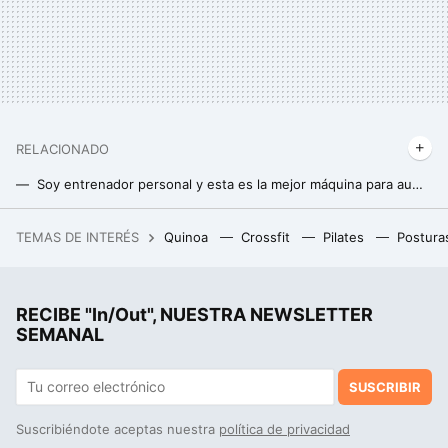
RELACIONADO
Soy entrenador personal y esta es la mejor máquina para aumentar el tamaño de los isquiosurales
Cinco ejercicios de fuerza que no estás haciendo en el gimnasio, pero deberías
TEMAS DE INTERÉS
Quinoa
Crossfit
Pilates
Postura
La pequeña población de California que se convirtió en la capital mundial del aguacate
RECIBE "In/Out", NUESTRA NEWSLETTER
SEMANAL
SUSCRIBIR
Suscribiéndote aceptas nuestra
política de privacidad