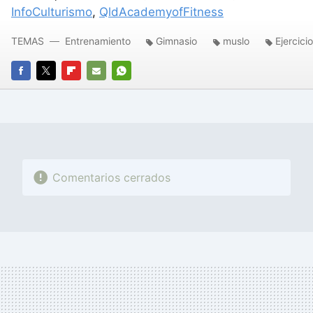
InfoCulturismo
,
QldAcademyofFitness
TEMAS
Entrenamiento
Gimnasio
muslo
Ejercici
FACEBOOK
TWITTER
FLIPBOARD
E-
WHATSAPP
MAIL
Comentarios cerrados