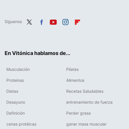
Síguenos
Twit
Fac
You
Inst
Flip
ter
ebo
tub
agr
boa
ok
e
am
rd
En Vitónica hablamos de...
Musculación
Pilates
Proteínas
Alimentos
Dietas
Recetas Saludables
Desayuno
entrenamiento de fuerza
Definición
Perder grasa
cenas protéicas
ganar masa muscular