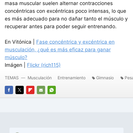
masa muscular suelen alternar contracciones
concéntricas con excéntricas poco intensas, lo que
es más adecuado para no dañar tanto el músculo y
recuperar antes para poder seguir entrenando.
En Vitónica |
Fase concéntrica y excéntrica en
musculación, ¿qué es más eficaz para ganar
músculo?
Imágen |
Flickr (rich115)
TEMAS
Musculación
Entrenamiento
Gimnasio
Pes
FACEBOOK
TWITTER
FLIPBOARD
E-
WHATSAPP
MAIL