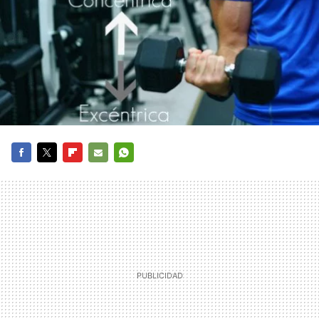
FACEBOOK
TWITTER
FLIPBOARD
E-
WHATSAPP
MAIL