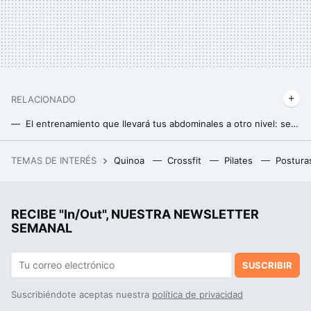
RELACIONADO
El entrenamiento que llevará tus abdominales a otro nivel: se hace en casa y solo necesitarás una toalla
Así puedes ganar músculo y fuerza con solo una silla: una rutina sencilla para hacer en casa
TEMAS DE INTERÉS
Quinoa
Crossfit
Pilates
Postura
La debacle demográfica en Europa, expuesta en este mapa con un invitado engañoso: Mónaco
Si crees que es bueno usar poleas para ganar músculo porque ofrecen tensión constante al músculo, debes saber esto
RECIBE "In/Out", NUESTRA NEWSLETTER
Cómo ganar músculo después de los 50: claves para una musculatura fuerte y saludable
SEMANAL
SUSCRIBIR
Suscribiéndote aceptas nuestra
política de privacidad