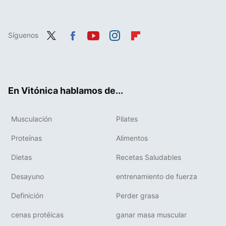
Síguenos
Twit
Fac
You
Inst
Flip
ter
ebo
tub
agr
boa
ok
e
am
rd
En Vitónica hablamos de...
Musculación
Pilates
Proteínas
Alimentos
Dietas
Recetas Saludables
Desayuno
entrenamiento de fuerza
Definición
Perder grasa
cenas protéicas
ganar masa muscular