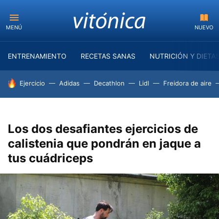
MENÚ
NUEVO
ENTRENAMIENTO
RECETAS SANAS
NUTRICIÓN Y DIETA
HOY SE HABLA DE
Ejercicio
Adidas
Decathlon
Lidl
Freidora de aire
Los dos desafiantes ejercicios de
calistenia que pondrán en jaque a
tus cuádriceps