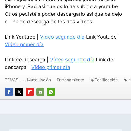
iPhone y iPad así que os lo he subido a youtube.
Otros pedistéis poder descargarlo así que os dejo
el link de descarga de los dos vídeos.
Link Youtube |
Vídeo segundo día
Link Youtube |
Vídeo primer día
Link de descarga |
Vídeo segundo día
Link de
descarga |
Vídeo primer día
TEMAS
Musculación
Entrenamiento
Tonificación
h
FACEBOOK
TWITTER
FLIPBOARD
E-
WHATSAPP
MAIL