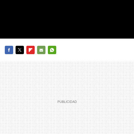
FACEBOOK
TWITTER
FLIPBOARD
E-
WHATSAPP
MAIL