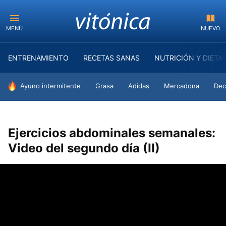
MENÚ
NUEVO
ENTRENAMIENTO
RECETAS SANAS
NUTRICIÓN Y DIETA
HOY SE HABLA DE
Ayuno intermitente
Grasa
Adidas
Mercadona
Dec
Ejercicios abdominales semanales:
Video del segundo día (II)