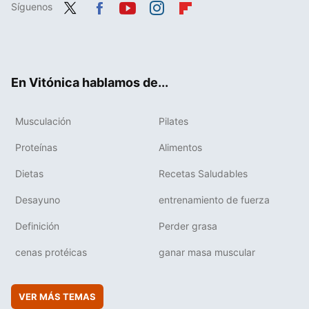
Síguenos
Twit
Fac
You
Inst
Flip
ter
ebo
tub
agr
boa
ok
e
am
rd
En Vitónica hablamos de...
Musculación
Pilates
Proteínas
Alimentos
Dietas
Recetas Saludables
Desayuno
entrenamiento de fuerza
Definición
Perder grasa
cenas protéicas
ganar masa muscular
VER MÁS TEMAS