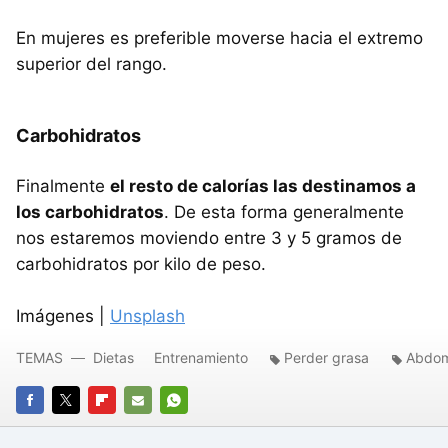
En mujeres es preferible moverse hacia el extremo
superior del rango.
Carbohidratos
Finalmente
el resto de calorías las destinamos a
los carbohidratos
. De esta forma generalmente
nos estaremos moviendo entre 3 y 5 gramos de
carbohidratos por kilo de peso.
Imágenes |
Unsplash
TEMAS
Dietas
Entrenamiento
Perder grasa
Abdom
FACEBOOK
TWITTER
FLIPBOARD
E-
WHATSAPP