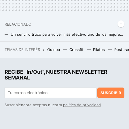
RELACIONADO
Un sencillo truco para volver más efectivo uno de los mejores ejercicios abdominales
Los mejores ejercicios de calistenia para fortalecer los abdominales y subir de nivel
TEMAS DE INTERÉS
Quinoa
Crossfit
Pilates
Postura
Acabó harto de freír huevos en el Landa. Ahora tiene en Burgos el único estrella Michelin ubicado en pleno Camino de Santiago
La postura de yoga perfecta para trabajar el abdomen en casa y lograr un six- pack soñado
RECIBE "In/Out", NUESTRA NEWSLETTER
Cómo ganar músculo después de los 50: claves para una musculatura fuerte y saludable
SEMANAL
SUSCRIBIR
Suscribiéndote aceptas nuestra
política de privacidad