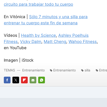
circuito para trabajar todo tu cuerpo
En Vitónica |
Sólo 7 minutos y una silla para
entrenar tu cuerpo este fin de semana
Vídeos |
Health by Science
,
Ashley Poelhuis
Fitness
,
Vicky Dalm
,
Matt Cheng
,
Wahoo Fitness
,
en YouTube
Imagen | iStock
TEMAS
Entrenamiento
Entrenamiento
silla
Entr
FACEBOOK
TWITTER
FLIPBOARD
E-
WHATSAPP
MAIL