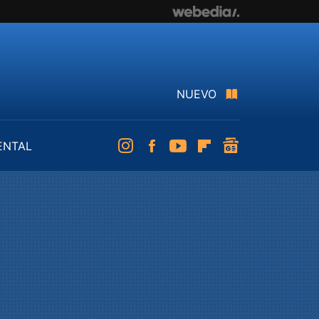
NUEVO
ENTAL
Instagram
Facebook
Youtube
Flipboard
googlenews