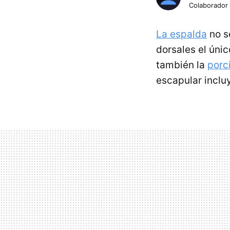
Colaborador
La espalda
no s
dorsales el úni
también la
porc
escapular inclu