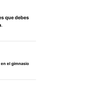
les que debes
a
.
en el gimnasio