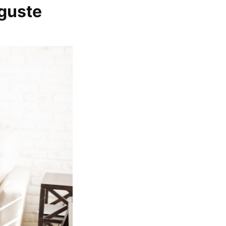
 guste