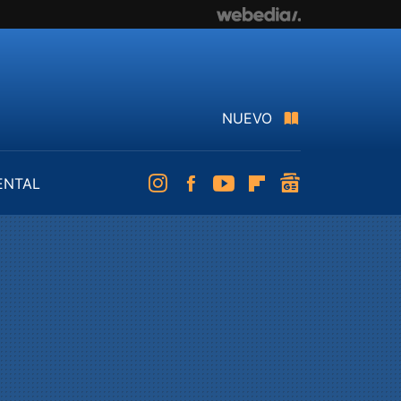
NUEVO
ENTAL
Instagram
Facebook
Youtube
Flipboard
googlenews