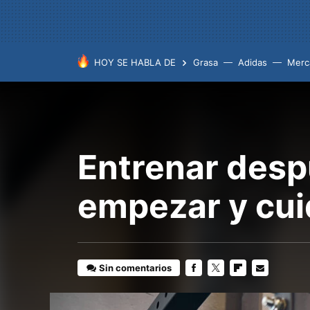
HOY SE HABLA DE
Grasa
Adidas
Merc
Entrenar despu
empezar y cui
Sin comentarios
FACEBOOK
TWITTER
FLIPBOARD
E-
MAIL