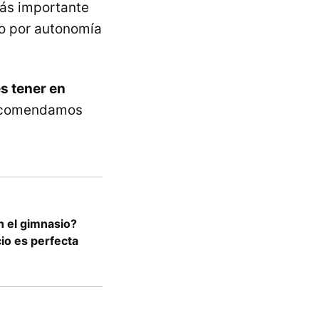
más importante
mo por autonomía
s tener en
recomendamos
 el gimnasio?
cio es perfecta