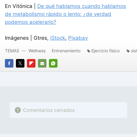
En Vitónica |
De qué hablamos cuando hablamos
de metabolismo rápido o lento: ¿de verdad
podemos acelerarlo?
Imágenes | Gtres,
iStock
,
Pixabay
TEMAS
Wellness
Entrenamiento
Ejercicio físico
si
FACEBOOK
TWITTER
FLIPBOARD
E-
WHATSAPP
MAIL
Comentarios cerrados