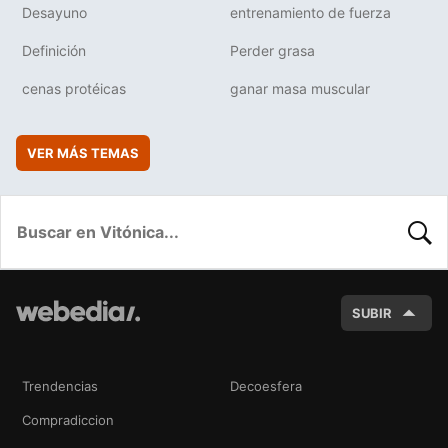
Desayuno
entrenamiento de fuerza
Definición
Perder grasa
cenas protéicas
ganar masa muscular
VER MÁS TEMAS
BUSC
SUBIR
Trendencias
Decoesfera
Compradiccion