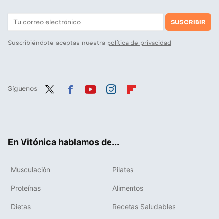
SUSCRIBIR
Suscribiéndote aceptas nuestra
política de privacidad
Síguenos
Twit
Fac
You
Inst
Flip
ter
ebo
tub
agr
boa
ok
e
am
rd
En Vitónica hablamos de...
Musculación
Pilates
Proteínas
Alimentos
Dietas
Recetas Saludables