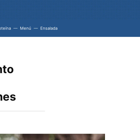
oteína
Menú
Ensalada
nto
nes