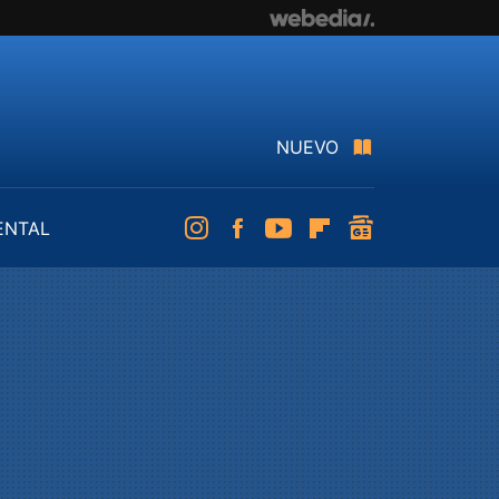
NUEVO
ENTAL
Instagram
Facebook
Youtube
Flipboard
googlenews