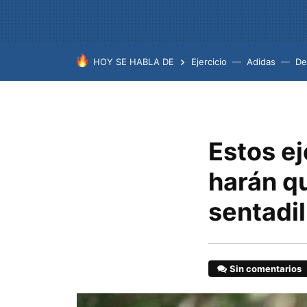
HOY SE HABLA DE
Ejercicio
Adidas
De
Estos ej
harán qu
sentadil
Sin comentarios