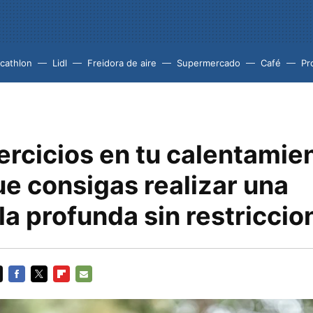
cathlon
Lidl
Freidora de aire
Supermercado
Café
Pr
ercicios en tu calentamie
e consigas realizar una
la profunda sin restriccio
FACEBOOK
TWITTER
FLIPBOARD
E-
MAIL