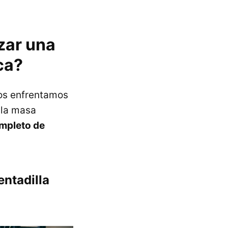
zar una
ca?
nos enfrentamos
 la masa
ompleto de
entadilla