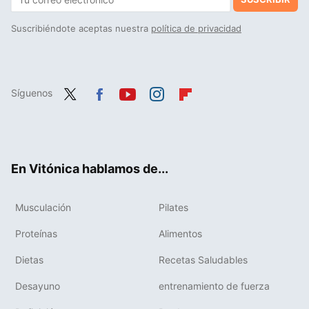
Suscribiéndote aceptas nuestra
política de privacidad
Síguenos
Twit
Fac
You
Inst
Flip
ter
ebo
tub
agr
boa
ok
e
am
rd
En Vitónica hablamos de...
Musculación
Pilates
Proteínas
Alimentos
Dietas
Recetas Saludables
Desayuno
entrenamiento de fuerza