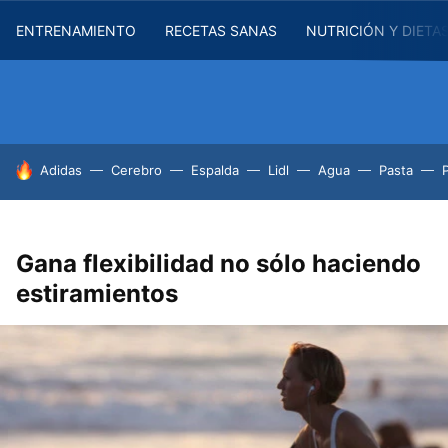
ENTRENAMIENTO
RECETAS SANAS
NUTRICIÓN Y DIETA
HOY SE HABLA DE
Adidas
Cerebro
Espalda
Lidl
Agua
Pasta
Gana flexibilidad no sólo haciendo
estiramientos