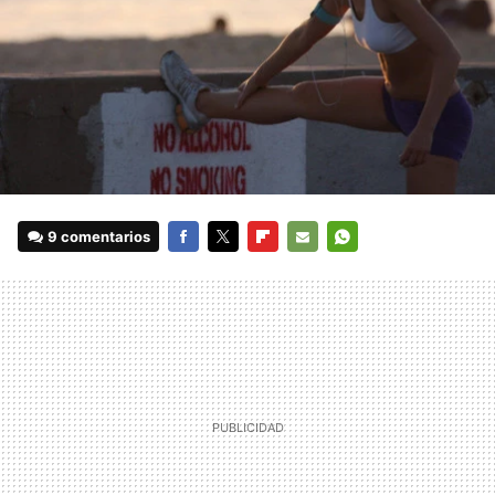
9 comentarios
FACEBOOK
TWITTER
FLIPBOARD
E-
WHATSAPP
MAIL