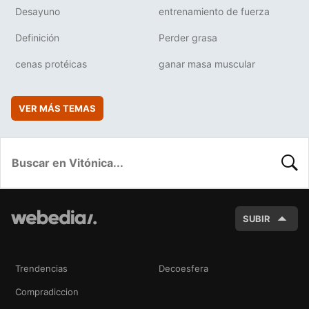
Desayuno
entrenamiento de fuerza
Definición
Perder grasa
cenas protéicas
ganar masa muscular
VER MÁS TEMAS
BUSC
SUBIR
Trendencias
Decoesfera
Compradiccion