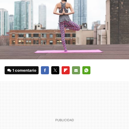
1 comentario
FACEBOOK
TWITTER
FLIPBOARD
E-
WHATSAPP
MAIL