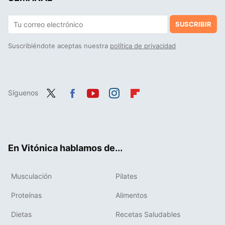
SUSCRIBIR
Suscribiéndote aceptas nuestra
política de privacidad
Síguenos
Twit
Fac
You
Inst
Flip
ter
ebo
tub
agr
boa
ok
e
am
rd
En Vitónica hablamos de...
Musculación
Pilates
Proteínas
Alimentos
Dietas
Recetas Saludables