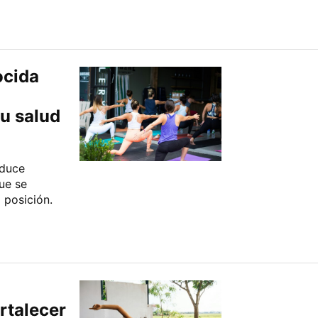
ocida
tu salud
oduce
que se
 posición.
ortalecer