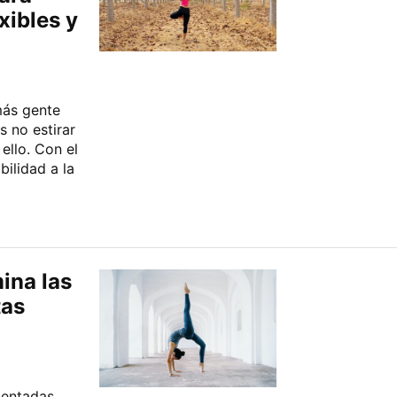
xibles y
más gente
 no estirar
ello. Con el
bilidad a la
mina las
tas
ientadas