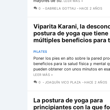
mayores de 50.
LEER MÁS »
COMENTARIOS
0
GABRIELA GOTTAU
HACE 2 AÑOS
Viparita Karani, la descon
postura de yoga que tiene
múltiples beneficios para 
PILATES
Poner los pies en alto sobre la pared pr
beneficios para la salud física y mental 
pueden obtener con unos minutos en esa
LEER MÁS »
COMENTARIOS
0
JOAQUÍN VICO PLAZA
HACE 2 AÑOS
La postura de yoga para
principiantes con la que f