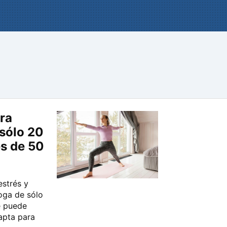
ra
 sólo 20
s de 50
estrés y
yoga de sólo
Se puede
 apta para