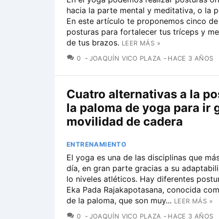
hacia la parte mental y meditativa, o la pa
En este artículo te proponemos cinco de
posturas para fortalecer tus tríceps y me
de tus brazos.
LEER MÁS »
COMENTARIOS
0
JOAQUÍN VICO PLAZA
HACE 3 AÑOS
Cuatro alternativas a la p
la paloma de yoga para ir
movilidad de cadera
ENTRENAMIENTO
El yoga es una de las disciplinas que más
día, en gran parte gracias a su adaptabil
lo niveles atléticos. Hay diferentes post
Eka Pada Rajakapotasana, conocida com
de la paloma, que son muy...
LEER MÁS »
COMENTARIOS
0
JOAQUÍN VICO PLAZA
HACE 3 AÑOS