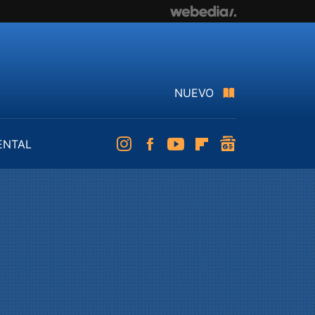
NUEVO
ENTAL
Instagram
Facebook
Youtube
Flipboard
googlenews