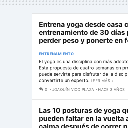
Entrena yoga desde casa c
entrenamiento de 30 días 
perder peso y ponerte en 
ENTRENAMIENTO
El yoga es una disciplina con más adept
Esta propuesta de cuatro semanas en pr
puede servirte para disfrutar de la discip
convertirte un experto.
LEER MÁS »
COMENTARIOS
0
JOAQUÍN VICO PLAZA
HACE 3 AÑOS
Las 10 posturas de yoga q
pueden faltar en la vuelta a
calma después de correr p