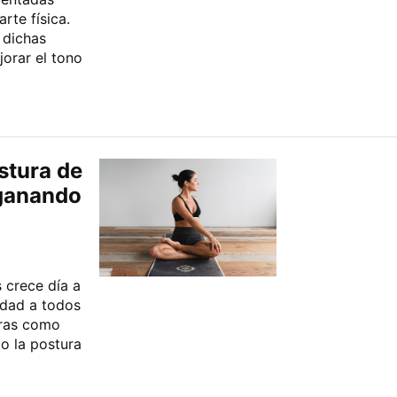
rte física.
 dichas
jorar el tono
ostura de
 ganando
 crece día a
idad a todos
uras como
o la postura