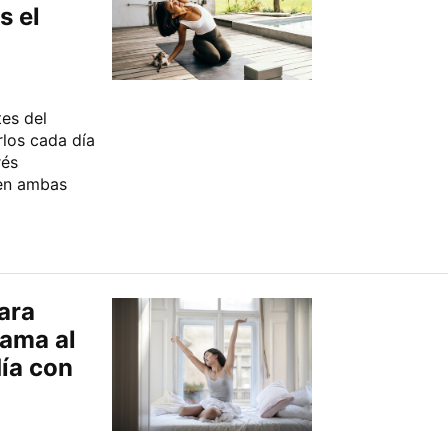
s el
es del
los cada día
rés
 en ambas
ara
cama al
día con