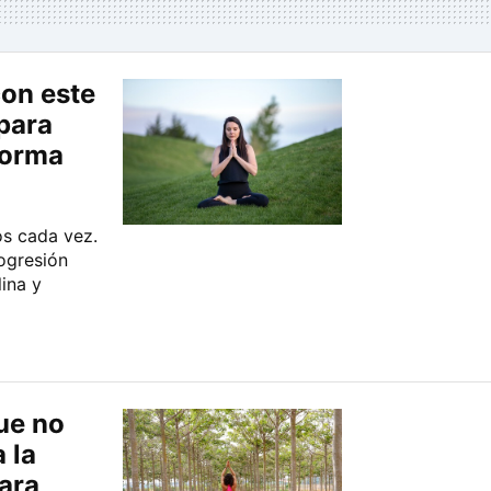
on este
para
forma
os cada vez.
ogresión
lina y
ue no
 la
ara