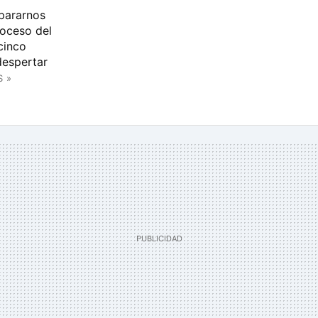
 pararnos
roceso del
cinco
despertar
S »