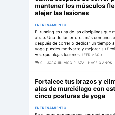
mantener los músculos fle
alejar las lesiones
ENTRENAMIENTO
El running es una de las disciplinas que 
atrae. Uno de los errores más comunes es
después de correr o dedicar un tiempo a 
yoga puedes motivarte y mejorar su flexi
vez que alejas lesiones.
LEER MÁS »
COMENTARIOS
0
JOAQUÍN VICO PLAZA
HACE 3 AÑOS
Fortalece tus brazos y eli
alas de murciélago con es
cinco posturas de yoga
ENTRENAMIENTO
En el yoga podemos realizar posturas or