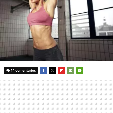
14 comentarios
FACEBOOK
TWITTER
FLIPBOARD
E-
WHATSAPP
MAIL