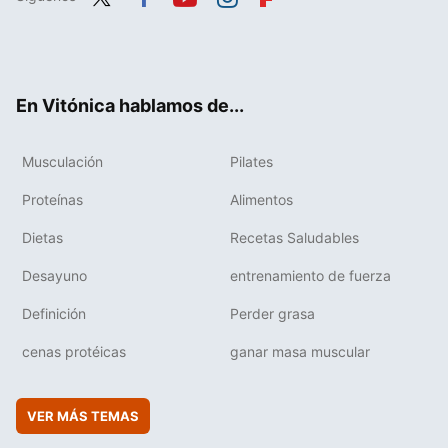
Twit
Fac
You
Inst
Flip
ter
ebo
tub
agr
boa
ok
e
am
rd
En Vitónica hablamos de...
Musculación
Pilates
Proteínas
Alimentos
Dietas
Recetas Saludables
Desayuno
entrenamiento de fuerza
Definición
Perder grasa
cenas protéicas
ganar masa muscular
VER MÁS TEMAS