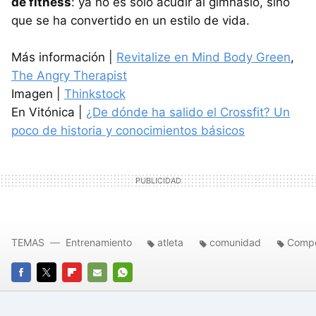
de fitness
: ya no es sólo acudir al gimnasio, sino
que se ha convertido en un estilo de vida.
Más información |
Revitalize en Mind Body Green
,
The Angry Therapist
Imagen |
Thinkstock
En Vitónica |
¿De dónde ha salido el Crossfit? Un
poco de historia y conocimientos básicos
TEMAS
Entrenamiento
atleta
comunidad
Compe
FACEBOOK
TWITTER
FLIPBOARD
E-
WHATSAPP
MAIL