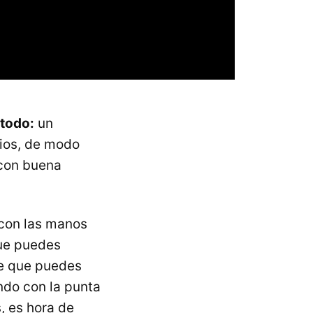
 todo:
un
cios, de modo
 con buena
s con las manos
que puedes
e que puedes
ndo con la punta
, es hora de