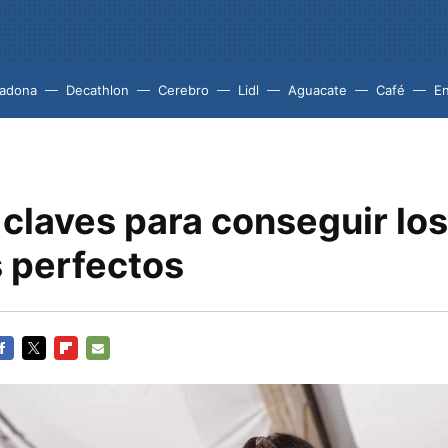
adona
Decathlon
Cerebro
Lidl
Aguacate
Café
En
 claves para conseguir los
 perfectos
ACEBOOK
TWITTER
FLIPBOARD
E-
MAIL