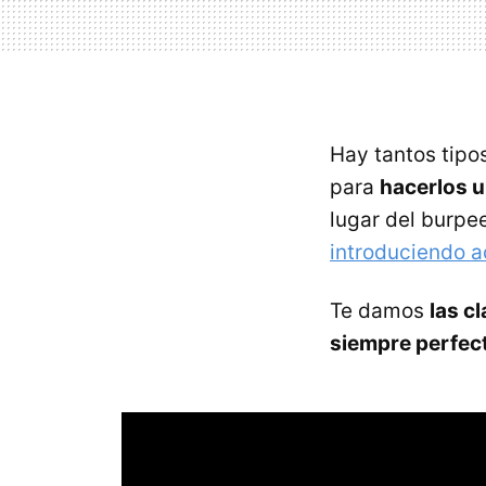
Hay tantos tipo
para
hacerlos u
lugar del burpe
introduciendo a
Te damos
las c
siempre perfec