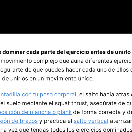
dominar cada parte del ejercicio antes de unirlo
 movimiento complejo que aúna diferentes ejerci
egurarte de que puedes hacer cada uno de ellos
 de unirlos en un movimiento único.
ntadilla con tu peso corporal
, el salto hacia atrá
el suelo mediante el squat thrust, asegúrate de 
posición de plancha o plank
de forma correcta y d
exión de brazos
y practica el
salto vertical
aterriza
Una vez que tengas todos los ejercicios dominados