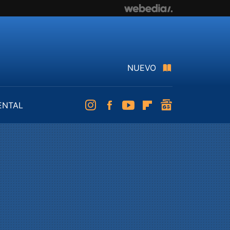
NUEVO
ENTAL
Instagram
Facebook
Youtube
Flipboard
googlenews