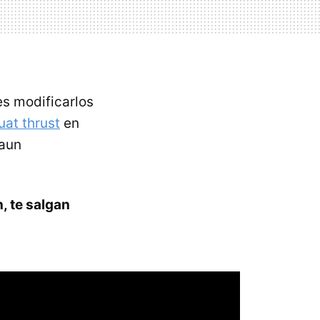
s modificarlos
uat thrust
en
 aun
, te salgan