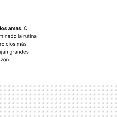
 los amas
. O
minado la rutina
ercicios más
ajan grandes
azón.