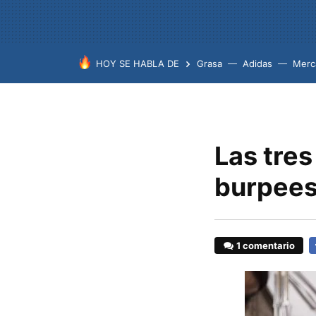
HOY SE HABLA DE
Grasa
Adidas
Merc
Las tres
burpees
1 comentario
F