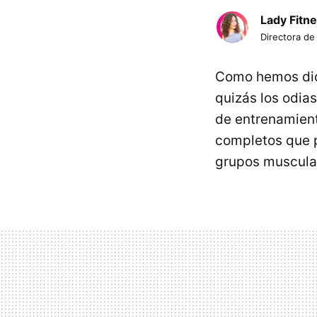
Lady Fitn
Directora de
Como hemos dic
quizás los odia
de entrenamient
completos que p
grupos muscula