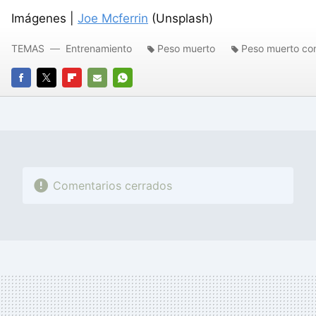
Imágenes |
Joe Mcferrin
(Unsplash)
TEMAS
Entrenamiento
Peso muerto
Peso muerto co
FACEBOOK
TWITTER
FLIPBOARD
E-
WHATSAPP
MAIL
Comentarios cerrados