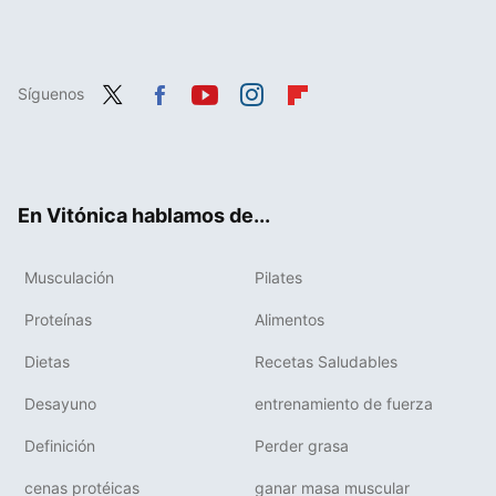
Síguenos
Twit
Fac
You
Inst
Flip
ter
ebo
tub
agr
boa
ok
e
am
rd
En Vitónica hablamos de...
Musculación
Pilates
Proteínas
Alimentos
Dietas
Recetas Saludables
Desayuno
entrenamiento de fuerza
Definición
Perder grasa
cenas protéicas
ganar masa muscular