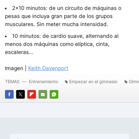
2x10 minutos: de un circuito de máquinas o
pesas que incluya gran parte de los grupos
musculares. Sin meter mucha intensidad.
10 minutos: de cardio suave, alternando al
menos dos máquinas como elíptica, cinta,
escaleras...
Imagen |
Keith Davenport
TEMAS
Entrenamiento
Empezar en el gimnasio
Gimn
FACEBOOK
TWITTER
FLIPBOARD
E-
WHATSAPP
MAIL