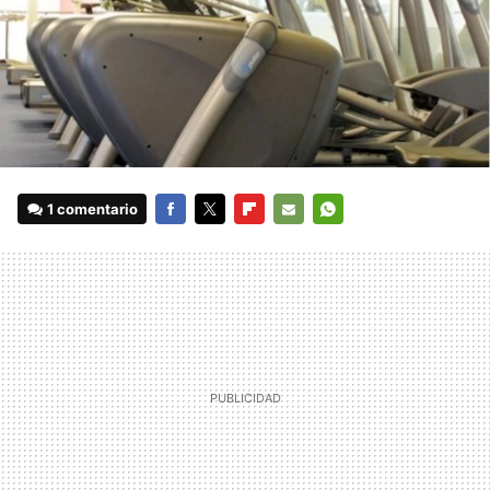
1 comentario
FACEBOOK
TWITTER
FLIPBOARD
E-
WHATSAPP
MAIL