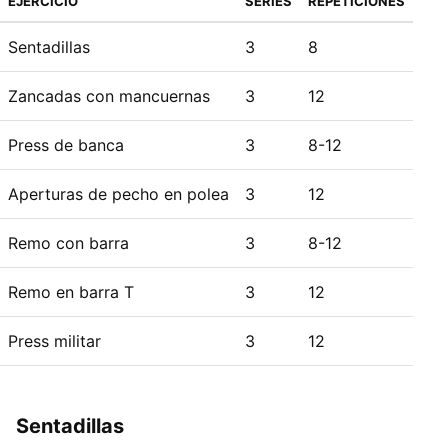
EJERCICIO
SERIES
REPETICIONES
Sentadillas
3
8
Zancadas con mancuernas
3
12
Press de banca
3
8-12
Aperturas de pecho en polea
3
12
Remo con barra
3
8-12
Remo en barra T
3
12
Press militar
3
12
Sentadillas