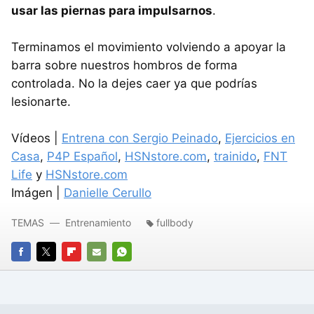
usar las piernas para impulsarnos
.
Terminamos el movimiento volviendo a apoyar la
barra sobre nuestros hombros de forma
controlada. No la dejes caer ya que podrías
lesionarte.
Vídeos |
Entrena con Sergio Peinado
,
Ejercicios en
Casa
,
P4P Español
,
HSNstore.com
,
trainido
,
FNT
Life
y
HSNstore.com
Imágen |
Danielle Cerullo
TEMAS
Entrenamiento
fullbody
FACEBOOK
TWITTER
FLIPBOARD
E-
WHATSAPP
MAIL