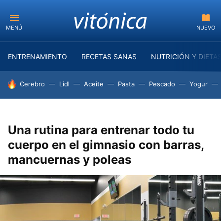
MENÚ
NUEVO
ENTRENAMIENTO
RECETAS SANAS
NUTRICIÓN Y DIETA
HOY SE HABLA DE
Cerebro
Lidl
Aceite
Pasta
Pescado
Yogur
Una rutina para entrenar todo tu
cuerpo en el gimnasio con barras,
mancuernas y poleas