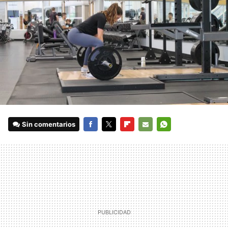
Sin comentarios
FACEBOOK
TWITTER
FLIPBOARD
E-
WHATSAPP
MAIL