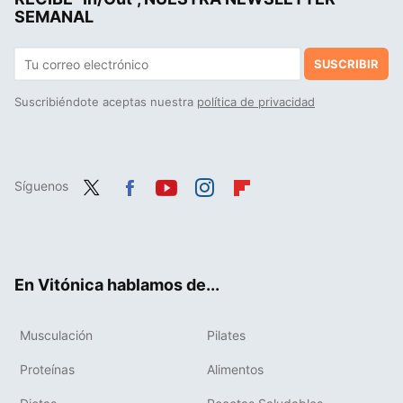
SEMANAL
SUSCRIBIR
Suscribiéndote aceptas nuestra
política de privacidad
Síguenos
Twit
Fac
You
Inst
Flip
ter
ebo
tub
agr
boa
ok
e
am
rd
En Vitónica hablamos de...
Musculación
Pilates
Proteínas
Alimentos