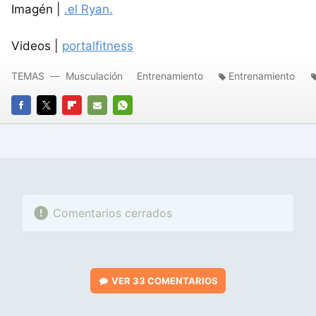
Imagén |
.el Ryan.
Videos |
portalfitness
TEMAS
Musculación
Entrenamiento
Entrenamiento
FACEBOOK
TWITTER
FLIPBOARD
E-
WHATSAPP
MAIL
Comentarios cerrados
VER
33 COMENTARIOS