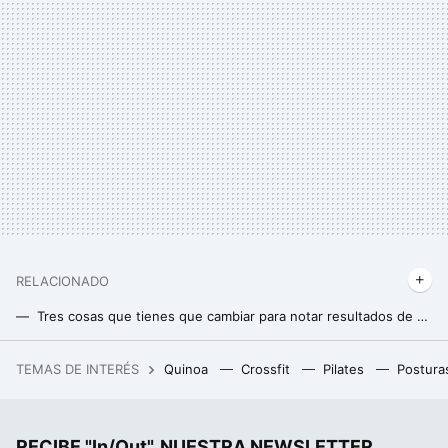
RELACIONADO
Tres cosas que tienes que cambiar para notar resultados de verdad en el gimnasio
Si tienes más de 50 años, este es el ejercicio recomendado para reducir el estrés y ponerte en forma al mismo tiempo
TEMAS DE INTERÉS
Quinoa
Crossfit
Pilates
Postura
Llevo semanas buscando la mejor oferta en un móvil plegable. Esta es la única que recomiendo ahora mismo
Adiós al culo de oficinista: este ejercicio es ideal para levantar un trasero caído y fortalecer glúteos
RECIBE "In/Out", NUESTRA NEWSLETTER
Cómo debemos trabajar el tríceps para enfatizar una porción u otra del músculo si queremos desarrollarlo