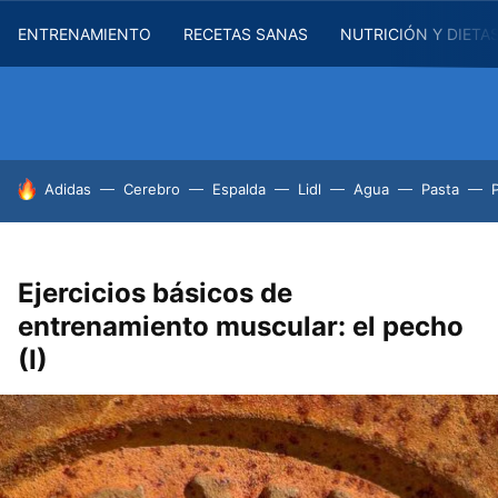
ENTRENAMIENTO
RECETAS SANAS
NUTRICIÓN Y DIETA
HOY SE HABLA DE
Adidas
Cerebro
Espalda
Lidl
Agua
Pasta
Ejercicios básicos de
entrenamiento muscular: el pecho
(I)