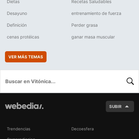
Dietas
Recetas Saludables
Desayuno
entrenamiento de fuerza
Definición
Perder grasa
cenas protéicas
ganar masa muscular
VER MÁS TEMAS
BUSC
SUBIR
Trendencias
Decoesfera