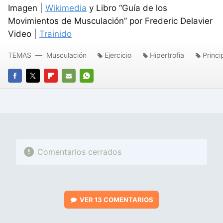
Imagen |
Wikimedia
y Libro “Guía de los
Movimientos de Musculación” por Frederic Delavier
Video |
Trainido
TEMAS
Musculación
Ejercicio
Hipertrofia
Princi
FACEBOOK
TWITTER
FLIPBOARD
E-
WHATSAPP
MAIL
Comentarios cerrados
VER
13 COMENTARIOS