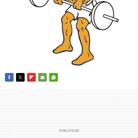
FACEBOOK
TWITTER
FLIPBOARD
E-
WHATSAPP
MAIL