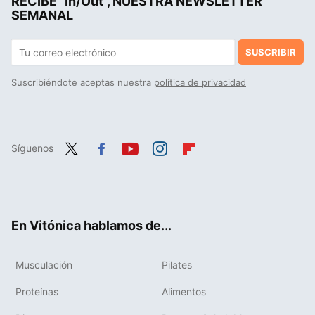
RECIBE "In/Out", NUESTRA NEWSLETTER
SEMANAL
SUSCRIBIR
Suscribiéndote aceptas nuestra
política de privacidad
Síguenos
Twit
Fac
You
Inst
Flip
ter
ebo
tub
agr
boa
ok
e
am
rd
En Vitónica hablamos de...
Musculación
Pilates
Proteínas
Alimentos