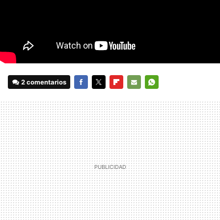
2 comentarios
FACEBOOK
TWITTER
FLIPBOARD
E-
WHATSAPP
MAIL