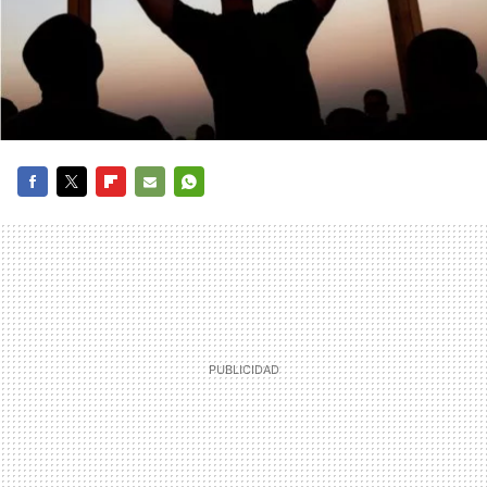
FACEBOOK
TWITTER
FLIPBOARD
E-
WHATSAPP
MAIL