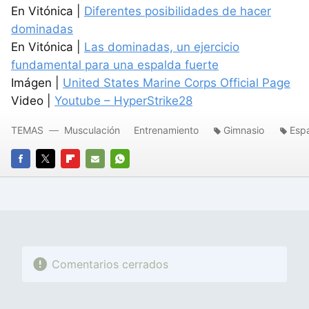
En Vitónica |
Diferentes posibilidades de hacer
dominadas
En Vitónica |
Las dominadas, un ejercicio
fundamental para una espalda fuerte
Imágen |
United States Marine Corps Official Page
Video |
Youtube – HyperStrike28
TEMAS
Musculación
Entrenamiento
Gimnasio
Esp
FACEBOOK
TWITTER
FLIPBOARD
E-
WHATSAPP
MAIL
Comentarios cerrados