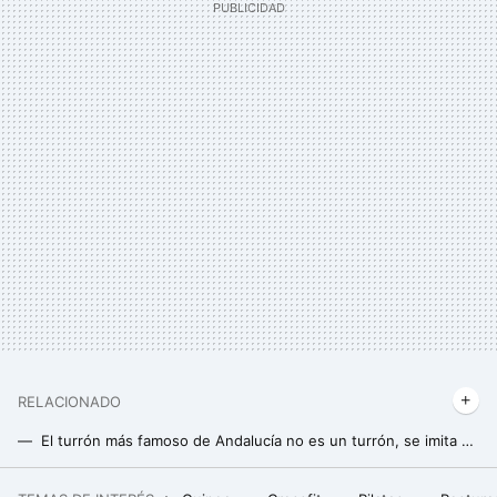
RELACIONADO
El turrón más famoso de Andalucía no es un turrón, se imita en toda España y su origen es un misterio: así es el pan de Cádiz