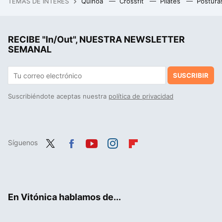
TEMAS DE INTERÉS
Quinoa
Crossfit
Pilates
Postura
RECIBE "In/Out", NUESTRA NEWSLETTER
SEMANAL
SUSCRIBIR
Suscribiéndote aceptas nuestra
política de privacidad
Síguenos
Twit
Fac
You
Inst
Flip
ter
ebo
tub
agr
boa
ok
e
am
rd
En Vitónica hablamos de...