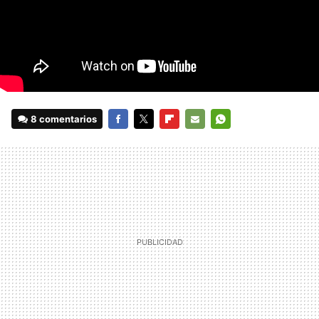
8 comentarios
FACEBOOK
TWITTER
FLIPBOARD
E-
WHATSAPP
MAIL