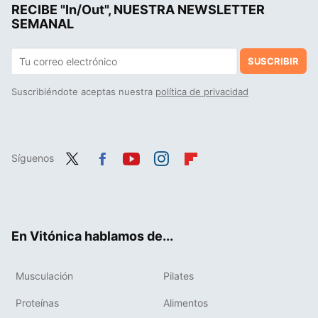
RECIBE "In/Out", NUESTRA NEWSLETTER
Mucha gente comete los mismos errores en el remo con mancuernas en banco inclinado, pero los expertos detallan la solución
SEMANAL
SUSCRIBIR
Suscribiéndote aceptas nuestra
política de privacidad
Síguenos
Twit
Fac
You
Inst
Flip
ter
ebo
tub
agr
boa
ok
e
am
rd
En Vitónica hablamos de...
Musculación
Pilates
Proteínas
Alimentos