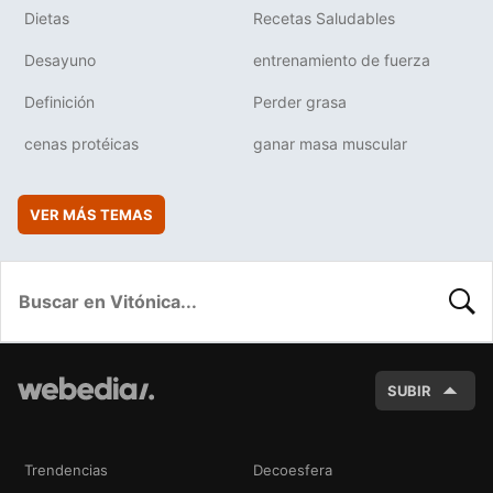
Dietas
Recetas Saludables
Desayuno
entrenamiento de fuerza
Definición
Perder grasa
cenas protéicas
ganar masa muscular
VER MÁS TEMAS
BUSC
SUBIR
Trendencias
Decoesfera