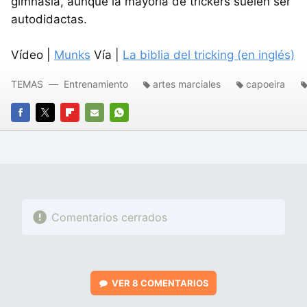
gimnasia, aunque la mayoría de trickers suelen ser
autodidactas.
Vídeo |
Munks
Vía |
La biblia del tricking (en inglés)
TEMAS
Entrenamiento
artes marciales
capoeira
FACEBOOK
TWITTER
FLIPBOARD
E-
WHATSAPP
MAIL
Comentarios cerrados
VER
8 COMENTARIOS