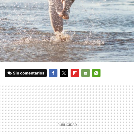
Sin comentarios
FACEBOOK
TWITTER
FLIPBOARD
E-
WHATSAPP
MAIL