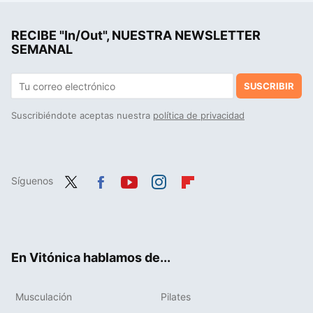
Si crees que es bueno usar poleas para ganar músculo porque ofrecen tensión constante al músculo, debes saber esto
RECIBE "In/Out", NUESTRA NEWSLETTER
Cómo ganar músculo después de los 50: claves para una musculatura fuerte y saludable
SEMANAL
SUSCRIBIR
Suscribiéndote aceptas nuestra
política de privacidad
Síguenos
Twit
Fac
You
Inst
Flip
ter
ebo
tub
agr
boa
ok
e
am
rd
En Vitónica hablamos de...
Musculación
Pilates