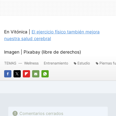
En Vitónica |
El ejercicio físico también mejora
nuestra salud cerebral
Imagen | Pixabay (libre de derechos)
TEMAS
Wellness
Entrenamiento
Estudio
Piernas f
FACEBOOK
TWITTER
FLIPBOARD
E-
WHATSAPP
MAIL
Comentarios cerrados