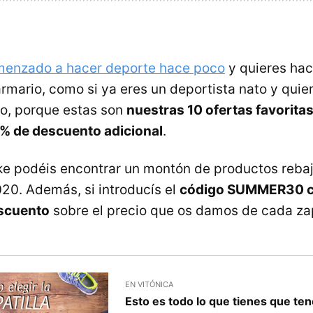
menzado a hacer deporte hace poco
y quieres hac
rmario, como si ya eres un deportista nato y quie
nto, porque estas son
nuestras 10 ofertas favoritas
0% de descuento adicional
.
ke podéis encontrar un montón de productos rebaj
020. Además, si introducís el
código SUMMER30 c
scuento
sobre el precio que os damos de cada zap
EN VITÓNICA
Esto es todo lo que tienes que te