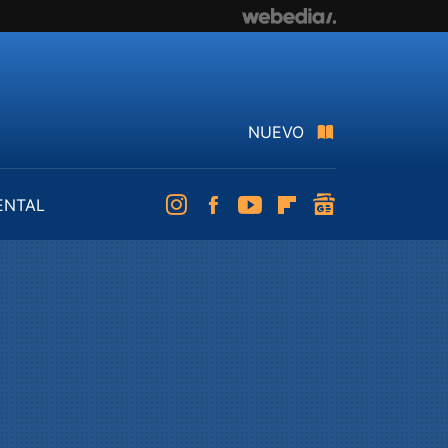
NUEVO
ENTAL
Instagram
Facebook
Youtube
Flipboard
googlenews