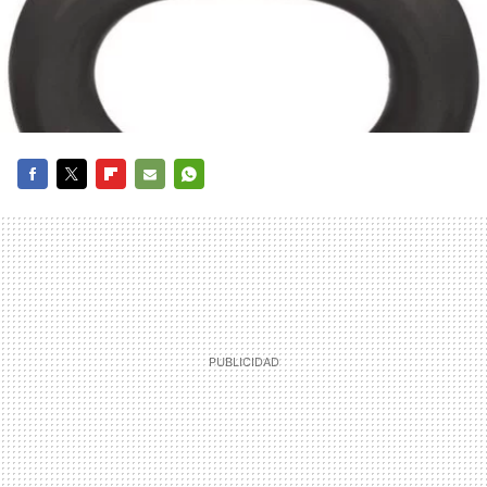
FACEBOOK
TWITTER
FLIPBOARD
E-
WHATSAPP
MAIL