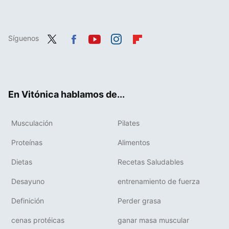
Síguenos
Twit
Fac
You
Inst
Flip
ter
ebo
tub
agr
boa
ok
e
am
rd
En Vitónica hablamos de...
Musculación
Pilates
Proteínas
Alimentos
Dietas
Recetas Saludables
Desayuno
entrenamiento de fuerza
Definición
Perder grasa
cenas protéicas
ganar masa muscular