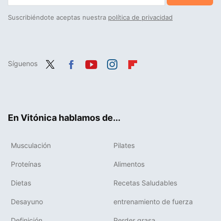
Suscribiéndote aceptas nuestra
política de privacidad
Síguenos
Twit
Fac
You
Inst
Flip
ter
ebo
tub
agr
boa
ok
e
am
rd
En Vitónica hablamos de...
Musculación
Pilates
Proteínas
Alimentos
Dietas
Recetas Saludables
Desayuno
entrenamiento de fuerza
Definición
Perder grasa