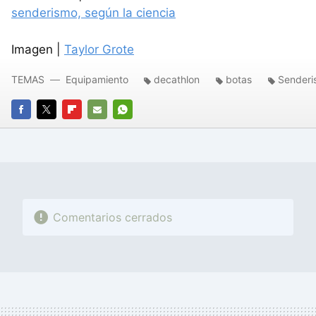
senderismo, según la ciencia
Imagen |
Taylor Grote
TEMAS
Equipamiento
decathlon
botas
Senderi
FACEBOOK
TWITTER
FLIPBOARD
E-
WHATSAPP
MAIL
Comentarios cerrados