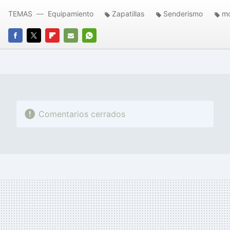
TEMAS
Equipamiento
Zapatillas
Senderismo
m
FACEBOOK
TWITTER
FLIPBOARD
E-
WHATSAPP
MAIL
Comentarios cerrados