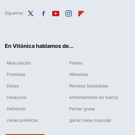
Síguenos
Twit
Fac
You
Inst
Flip
ter
ebo
tub
agr
boa
ok
e
am
rd
En Vitónica hablamos de...
Musculación
Pilates
Proteínas
Alimentos
Dietas
Recetas Saludables
Desayuno
entrenamiento de fuerza
Definición
Perder grasa
cenas protéicas
ganar masa muscular