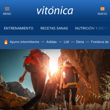
MENÚ
NUEVO
ENTRENAMIENTO
RECETAS SANAS
NUTRICIÓN Y DIETA
HOY SE HABLA DE
Ayuno intermitente
Adidas
Lidl
Dieta
Freidora de 